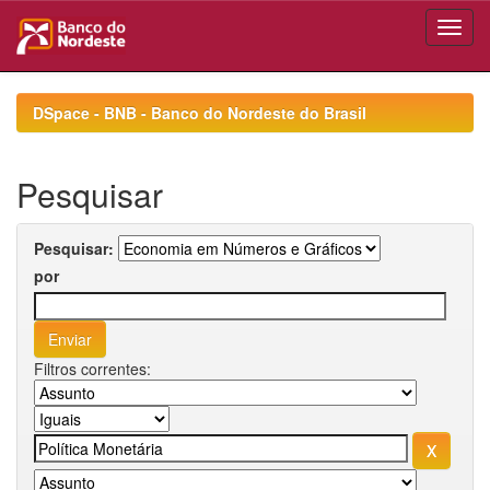
Skip
navigation
DSpace - BNB - Banco do Nordeste do Brasil
Pesquisar
Pesquisar:
por
Filtros correntes: