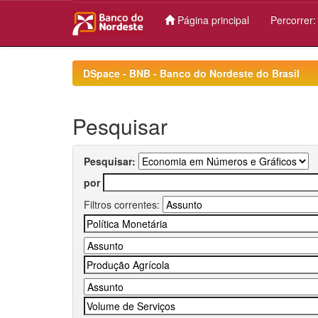
Página principal
Percorrer
Skip
navigation
DSpace - BNB - Banco do Nordeste do Brasil
Pesquisar
Pesquisar:
por
Filtros correntes: