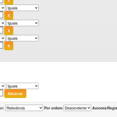
or:
Por ordem
Autores/Regi