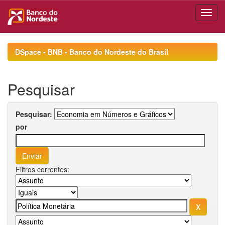
Skip
navigation
DSpace - BNB - Banco do Nordeste do Brasil
Pesquisar
Pesquisar:
por
Filtros correntes: