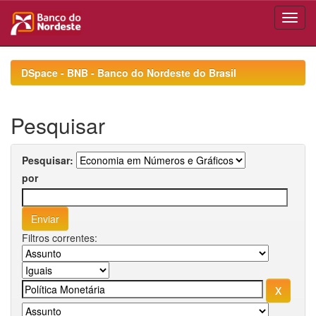
Skip
navigation
DSpace - BNB - Banco do Nordeste do Brasil
Pesquisar
Pesquisar:
por
Filtros correntes: