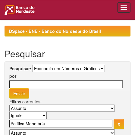
Skip
navigation
DSpace - BNB - Banco do Nordeste do Brasil
Pesquisar
Pesquisar:
por
Filtros correntes: