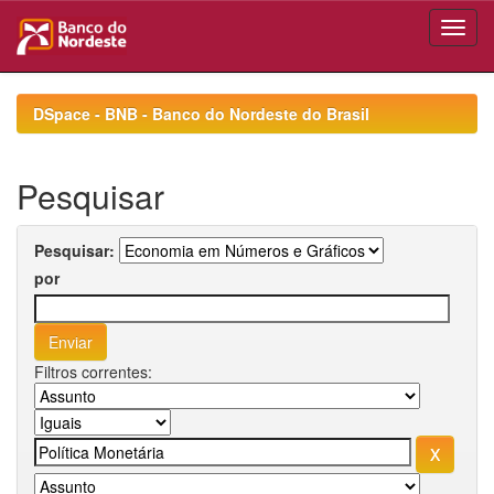
Skip
navigation
DSpace - BNB - Banco do Nordeste do Brasil
Pesquisar
Pesquisar:
por
Filtros correntes: