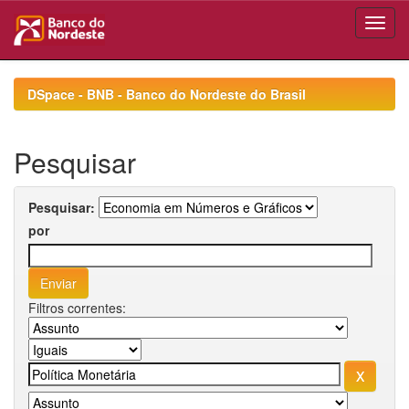
Skip
navigation
DSpace - BNB - Banco do Nordeste do Brasil
Pesquisar
Pesquisar:
por
Filtros correntes: