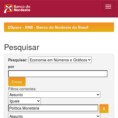
Skip
navigation
DSpace - BNB - Banco do Nordeste do Brasil
Pesquisar
Pesquisar:
por
Filtros correntes: