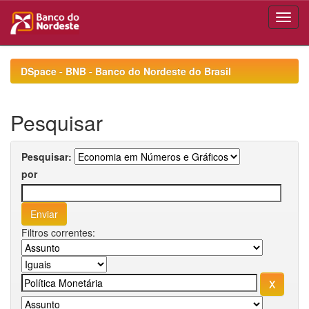
Skip
navigation
DSpace - BNB - Banco do Nordeste do Brasil
Pesquisar
Pesquisar:
por
Filtros correntes: