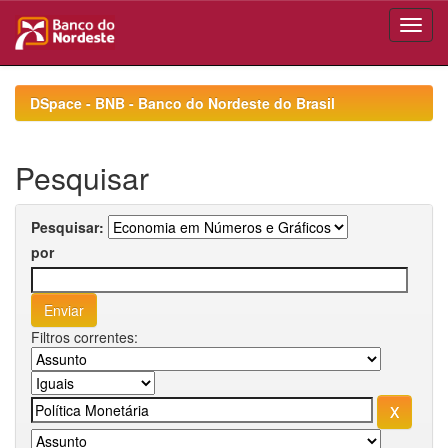
Skip
navigation
DSpace - BNB - Banco do Nordeste do Brasil
Pesquisar
Pesquisar:
por
Filtros correntes: