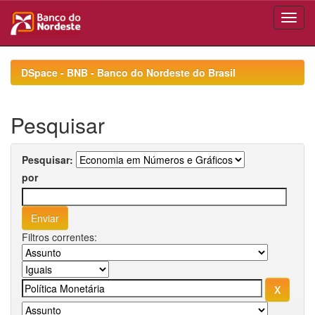
Skip
navigation
DSpace - BNB - Banco do Nordeste do Brasil
Pesquisar
Pesquisar:
por
Filtros correntes: