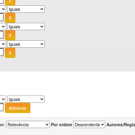
or:
Por ordem
Autores/Regi