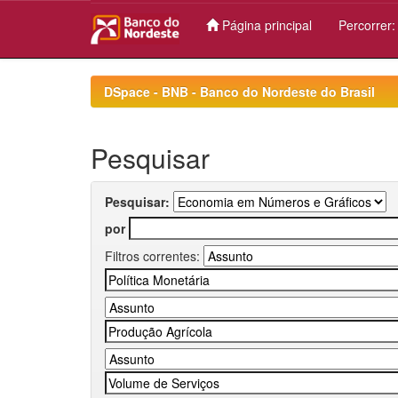
Página principal
Percorrer
Skip
navigation
DSpace - BNB - Banco do Nordeste do Brasil
Pesquisar
Pesquisar:
por
Filtros correntes: