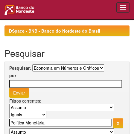
Skip
navigation
DSpace - BNB - Banco do Nordeste do Brasil
Pesquisar
Pesquisar:
por
Filtros correntes: