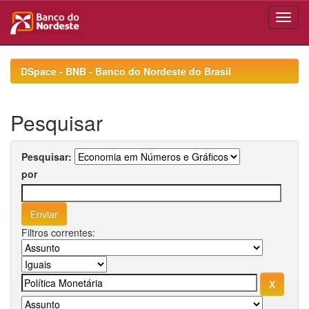
Skip
navigation
DSpace - BNB - Banco do Nordeste do Brasil
Pesquisar
Pesquisar:
por
Filtros correntes: