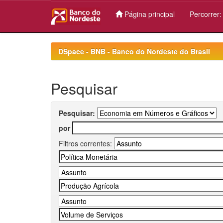
Página principal
Percorrer
Skip
navigation
DSpace - BNB - Banco do Nordeste do Brasil
Pesquisar
Pesquisar:
por
Filtros correntes: