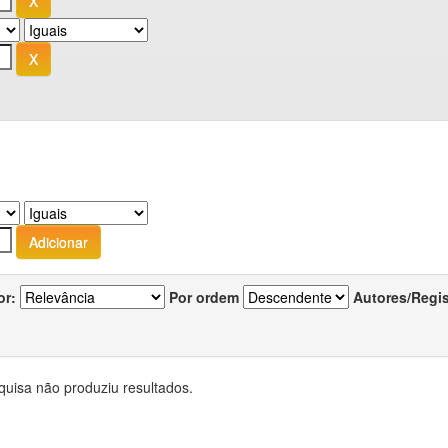
or:
Por ordem
Autores/Regi
quisa não produziu resultados.