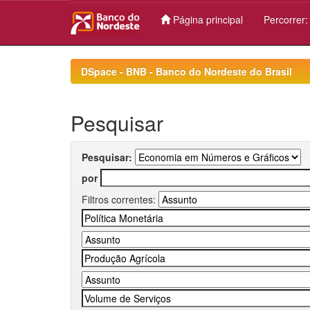
Página principal
Percorrer
Skip
navigation
DSpace - BNB - Banco do Nordeste do Brasil
Pesquisar
Pesquisar:
por
Filtros correntes: