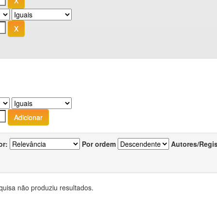
or:
Por ordem
Autores/Regi
quisa não produziu resultados.