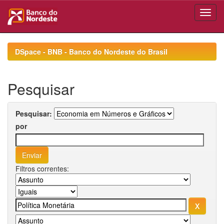
Skip
navigation
DSpace - BNB - Banco do Nordeste do Brasil
Pesquisar
Pesquisar:
por
Filtros correntes: