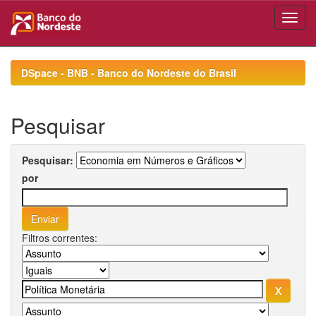
Skip
navigation
DSpace - BNB - Banco do Nordeste do Brasil
Pesquisar
Pesquisar:
por
Filtros correntes: