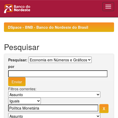
Skip
navigation
DSpace - BNB - Banco do Nordeste do Brasil
Pesquisar
Pesquisar:
por
Filtros correntes: