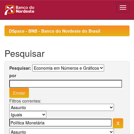
Skip
navigation
DSpace - BNB - Banco do Nordeste do Brasil
Pesquisar
Pesquisar:
por
Filtros correntes: