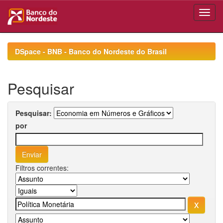
Skip
navigation
DSpace - BNB - Banco do Nordeste do Brasil
Pesquisar
Pesquisar:
por
Filtros correntes: