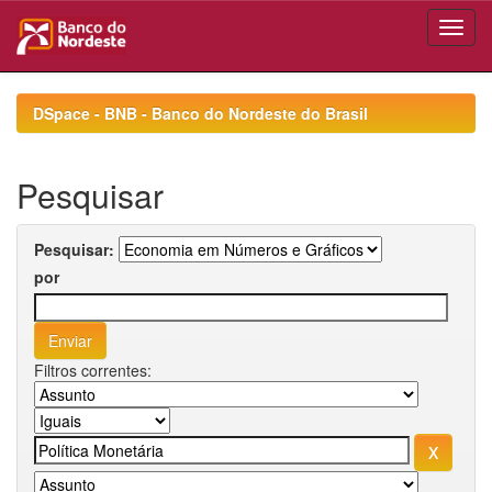
Skip
navigation
DSpace - BNB - Banco do Nordeste do Brasil
Pesquisar
Pesquisar:
por
Filtros correntes: