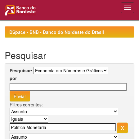
Skip
navigation
DSpace - BNB - Banco do Nordeste do Brasil
Pesquisar
Pesquisar:
por
Filtros correntes: