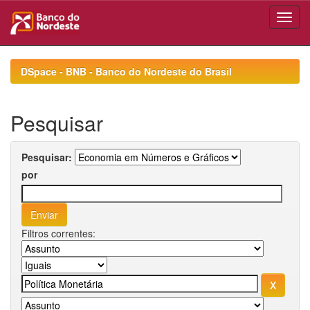
Skip
navigation
DSpace - BNB - Banco do Nordeste do Brasil
Pesquisar
Pesquisar:
por
Filtros correntes: