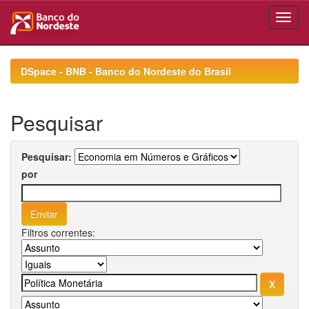
Skip
navigation
DSpace - BNB - Banco do Nordeste do Brasil
Pesquisar
Pesquisar:
por
Filtros correntes: