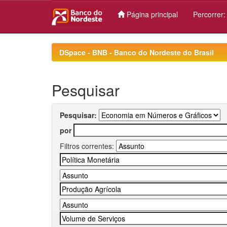
Página principal
Percorrer
Skip
navigation
DSpace - BNB - Banco do Nordeste do Brasil
Pesquisar
Pesquisar:
por
Filtros correntes: