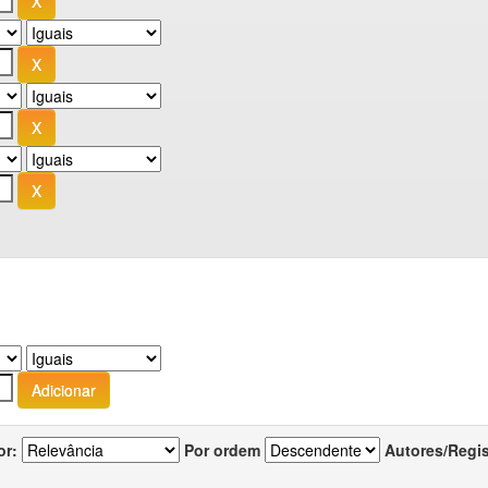
or:
Por ordem
Autores/Regi