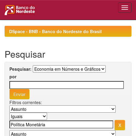
Skip
navigation
DSpace - BNB - Banco do Nordeste do Brasil
Pesquisar
Pesquisar:
por
Filtros correntes: