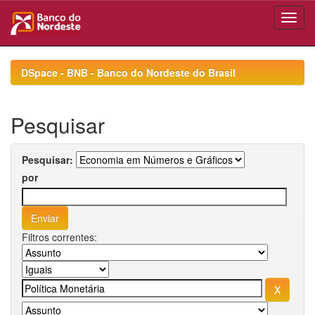
Skip
navigation
DSpace - BNB - Banco do Nordeste do Brasil
Pesquisar
Pesquisar:
por
Filtros correntes: