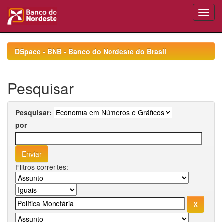
Skip
navigation
DSpace - BNB - Banco do Nordeste do Brasil
Pesquisar
Pesquisar:
por
Filtros correntes: