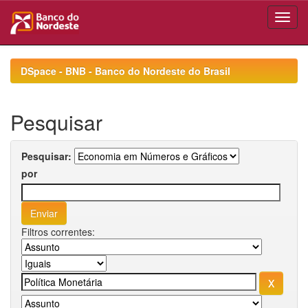
Skip
navigation
DSpace - BNB - Banco do Nordeste do Brasil
Pesquisar
Pesquisar:
por
Filtros correntes: