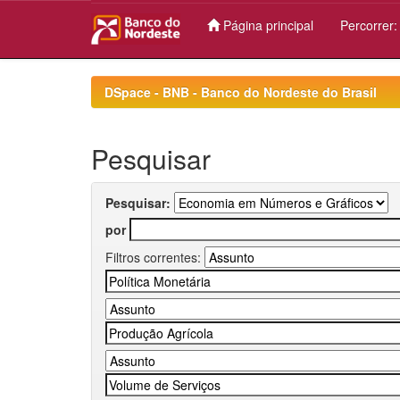
Página principal
Percorrer
Skip
navigation
DSpace - BNB - Banco do Nordeste do Brasil
Pesquisar
Pesquisar:
por
Filtros correntes: