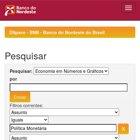
Skip
navigation
DSpace - BNB - Banco do Nordeste do Brasil
Pesquisar
Pesquisar:
por
Filtros correntes: