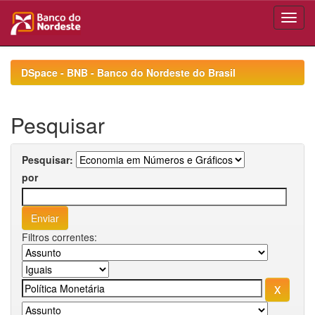
Skip
navigation
DSpace - BNB - Banco do Nordeste do Brasil
Pesquisar
Pesquisar:
por
Filtros correntes: