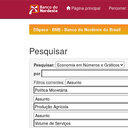
Página principal
Percorrer
Skip
navigation
DSpace - BNB - Banco do Nordeste do Brasil
Pesquisar
Pesquisar:
por
Filtros correntes: