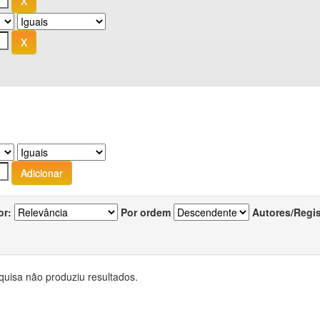
or:
Por ordem
Autores/Regi
quisa não produziu resultados.