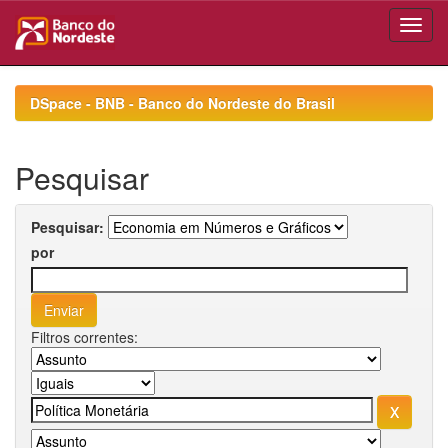
Skip
navigation
DSpace - BNB - Banco do Nordeste do Brasil
Pesquisar
Pesquisar:
por
Filtros correntes: