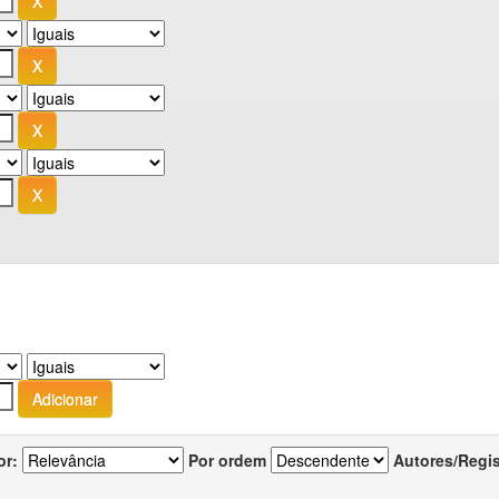
or:
Por ordem
Autores/Regi