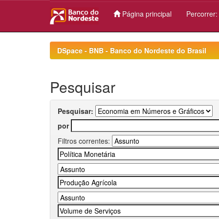
Página principal
Percorrer
Skip
navigation
DSpace - BNB - Banco do Nordeste do Brasil
Pesquisar
Pesquisar:
por
Filtros correntes: