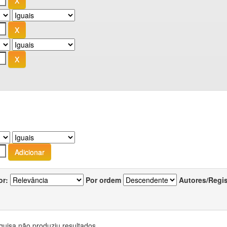
or:
Por ordem
Autores/Regi
quisa não produziu resultados.