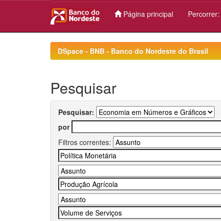
Página principal
Percorrer
Skip
navigation
DSpace - BNB - Banco do Nordeste do Brasil
Pesquisar
Pesquisar:
por
Filtros correntes: