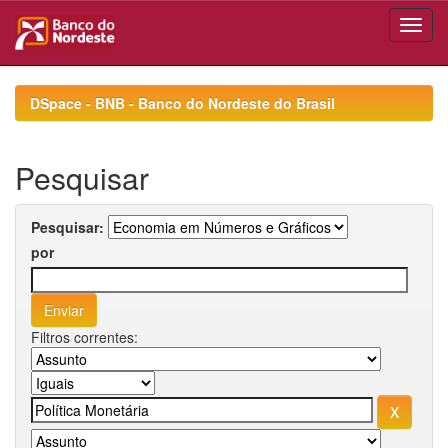
Skip
navigation
DSpace - BNB - Banco do Nordeste do Brasil
Pesquisar
Pesquisar:
por
Filtros correntes: