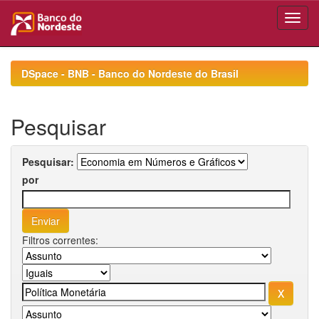
Skip
navigation
DSpace - BNB - Banco do Nordeste do Brasil
Pesquisar
Pesquisar:
por
Filtros correntes: