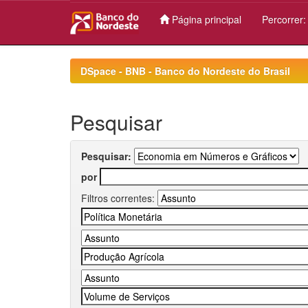
Página principal
Percorrer
Skip
navigation
DSpace - BNB - Banco do Nordeste do Brasil
Pesquisar
Pesquisar:
por
Filtros correntes: