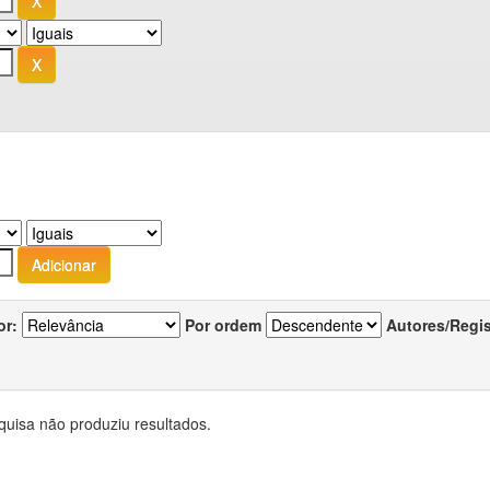
or:
Por ordem
Autores/Regi
quisa não produziu resultados.