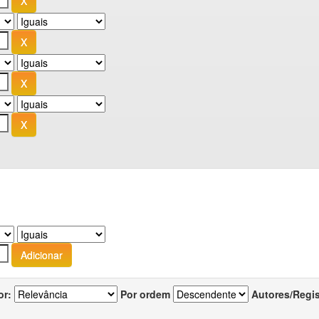
or:
Por ordem
Autores/Regi