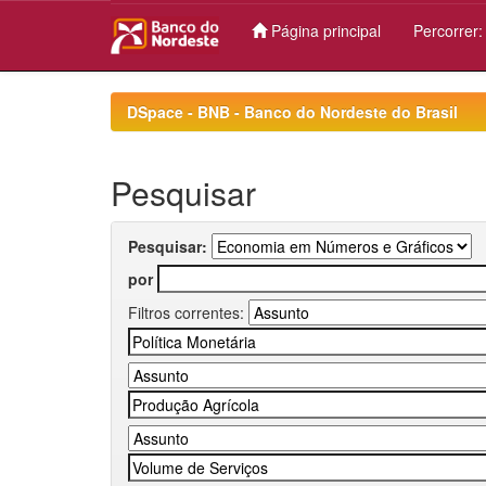
Página principal
Percorrer
Skip
navigation
DSpace - BNB - Banco do Nordeste do Brasil
Pesquisar
Pesquisar:
por
Filtros correntes: