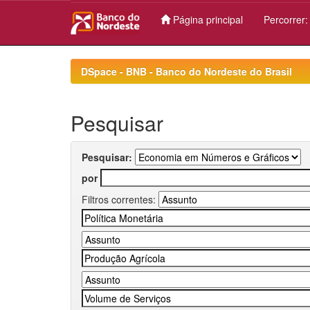
Página principal
Percorrer
Skip
navigation
DSpace - BNB - Banco do Nordeste do Brasil
Pesquisar
Pesquisar:
por
Filtros correntes: