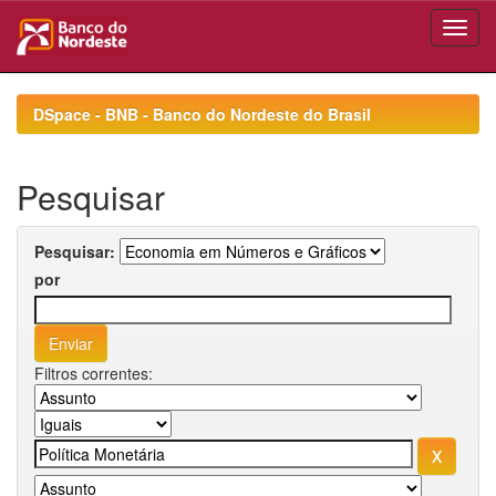
Skip
navigation
DSpace - BNB - Banco do Nordeste do Brasil
Pesquisar
Pesquisar:
por
Filtros correntes: