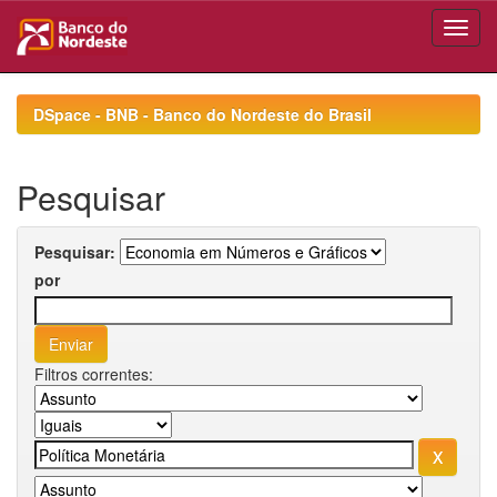
Skip
navigation
DSpace - BNB - Banco do Nordeste do Brasil
Pesquisar
Pesquisar:
por
Filtros correntes: