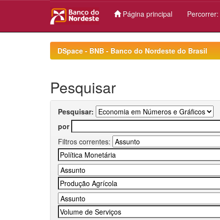
Página principal
Percorrer
Skip
navigation
DSpace - BNB - Banco do Nordeste do Brasil
Pesquisar
Pesquisar:
por
Filtros correntes: