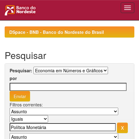
Skip
navigation
DSpace - BNB - Banco do Nordeste do Brasil
Pesquisar
Pesquisar:
por
Filtros correntes: