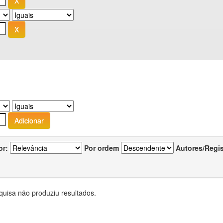
or:
Por ordem
Autores/Regi
quisa não produziu resultados.