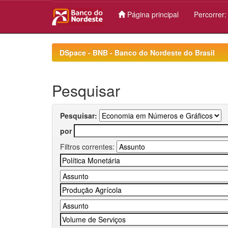
Página principal
Percorrer
Skip
navigation
DSpace - BNB - Banco do Nordeste do Brasil
Pesquisar
Pesquisar:
por
Filtros correntes: