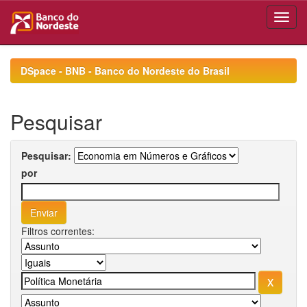
Skip
navigation
DSpace - BNB - Banco do Nordeste do Brasil
Pesquisar
Pesquisar:
por
Filtros correntes: