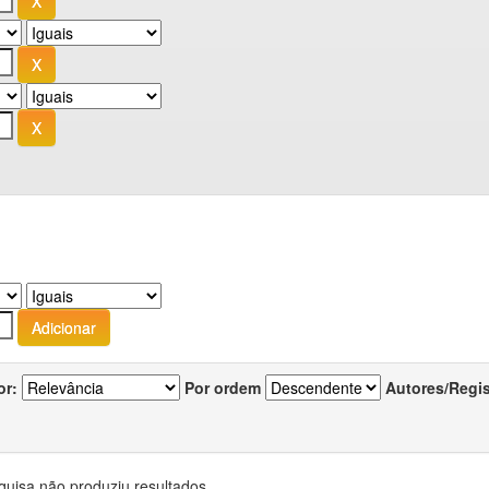
or:
Por ordem
Autores/Regi
quisa não produziu resultados.