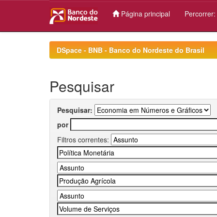
Página principal
Percorrer
Skip
navigation
DSpace - BNB - Banco do Nordeste do Brasil
Pesquisar
Pesquisar:
por
Filtros correntes: