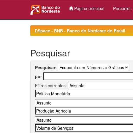
Página principal
Percorrer
Skip
navigation
DSpace - BNB - Banco do Nordeste do Brasil
Pesquisar
Pesquisar:
por
Filtros correntes: