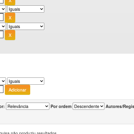
or:
Por ordem
Autores/Regi
quisa não produziu resultados.